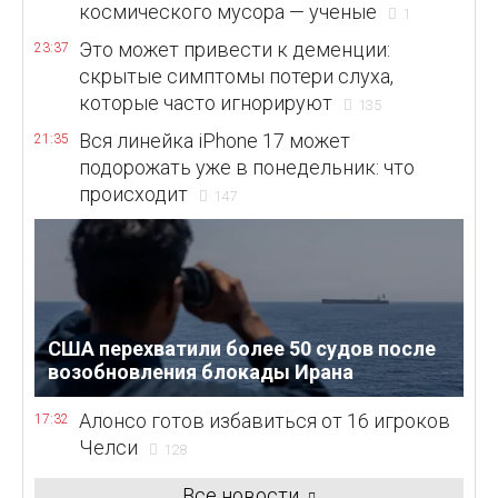
космического мусора — ученые
1
Это может привести к деменции:
23:37
скрытые симптомы потери слуха,
которые часто игнорируют
135
Вся линейка iPhone 17 может
21:35
подорожать уже в понедельник: что
происходит
147
США перехватили более 50 судов после
возобновления блокады Ирана
Алонсо готов избавиться от 16 игроков
17:32
Челси
128
Все новости