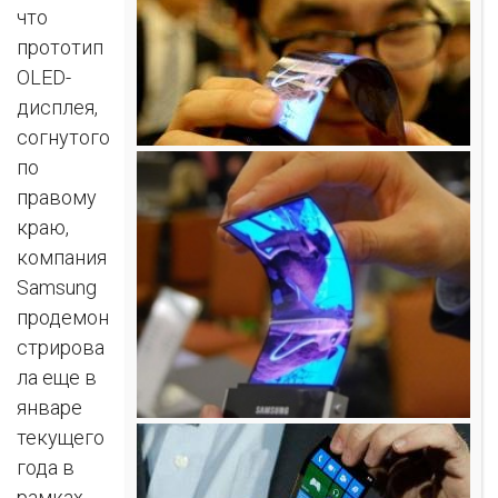
что
прототип
OLED-
дисплея,
согнутого
по
правому
краю,
компания
Samsung
продемон
стрирова
ла еще в
январе
текущего
года в
рамках