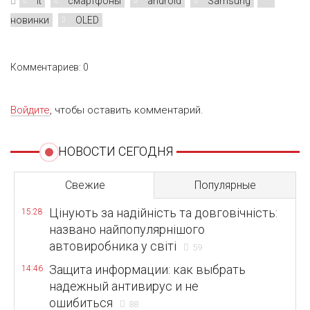
It
смартфоны
android
Samsung
новинки
OLED
Комментариев: 0
Войдите
, чтобы оставить комментарий.
НОВОСТИ СЕГОДНЯ
Свежие
Популярные
Цінують за надійність та довговічність:
15:28
названо найпопулярнішого
автовиробника у світі
59
Защита информации: как выбрать
14:46
надежный антивирус и не
ошибиться
88