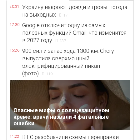
Украину накроют дожди и грозы: погода
20:31
на выходных
17
Google отключит одну из самых
17:30
полезных функций Gmail: что изменится
в 2027 году
137
900 сил и запас хода 1300 км: Chery
15:26
выпустила сверхмощный
электрифицированный пикап
(фото)
119
Опасные мифы о солнцезащитном
креме: врачи назвали 4 фатальные
ошибки
В ЕС разоблачили схемы переправки
11:22