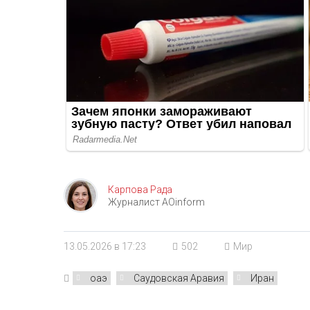
Карпова Рада
Журналист AOinform
13.05.2026 в 17:23
502
Мир
оаэ
Саудовская Аравия
Иран