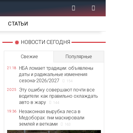
СТАТЬИ
НОВОСТИ СЕГОДНЯ
Свежие
Популярные
НБА ломает традиции: объявлены
21:18
даты и радикальные изменения
сезона-2026/2027
154
Эту ошибку совершают почти все
20:25
водители: как правильно охлаждать
авто в жару
144
Незаконная вырубка леса в
19:36
Медоборах: пни маскировали
землей и ветками
163