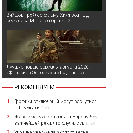
Вийшов трейлер фільму Хижі води від
режисера Міцного горішка 2
Лучшие новые сериалы августа 2026:
«Фонари», «Осколки» и «Тэд Лассо»
РЕКОМЕНДУЕМ
1
Графики отключений могут вернуться
— Шмыгаль
5.0
2
Жара и засуха оставляют Европу без
важнейшей реки: что случилось
5.0
3
Украина увеличила экспорт зерна