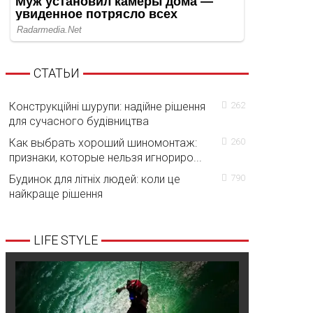
СТАТЬИ
Конструкційні шурупи: надійне рішення
262
для сучасного будівництва
Как выбрать хороший шиномонтаж:
260
признаки, которые нельзя игнориро...
Будинок для літніх людей: коли це
790
найкраще рішення
LIFE STYLE