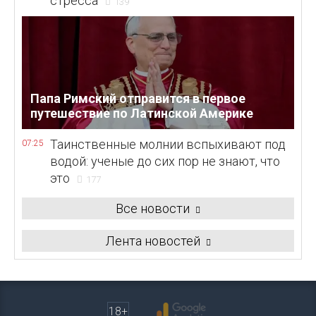
стресса
139
Папа Римский отправится в первое
путешествие по Латинской Америке
Таинственные молнии вспыхивают под
07:25
водой: ученые до сих пор не знают, что
это
177
Все новости
Лента новостей
18+