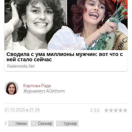
Карпова Рада
Журналист AOinform
01.10.2025 в 21:29
0.0
пекин
Синнер
турнир