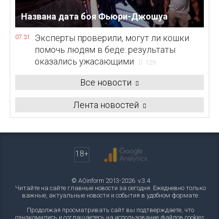
Названа дата боя Фьюри-Джошуа
Эксперты проверили, могут ли кошки
07:31
помочь людям в беде: результаты
оказались ужасающими
129
Все новости
Лента новостей
18+
© AOinform 2013-2026. v.3.4
Читайте на сайте главные новости за сегодня. Ежедневно только
важные, актуальные новости и события в удобном формате.
Продолжая просматривать сайт вы подтверждаете, что
ознакомились и соглашаетесь на использование файлов cookies.