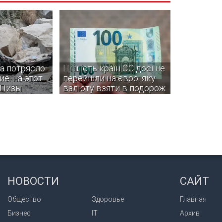
а потрясло
Ці шість країн ЄС досі не
е: на этот
перейшли на євро: яку
 Пизы
валюту взяти в подорож
овали жители
Деякі з цих країн навіть не
инций, однако
планують вступати в єврозону.
информации о
и разрушениях
НОВОСТИ
САЙТ
Общество
Здоровье
Главная
Бизнес
IT
Архив