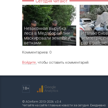
Сегодня читают
Незаконная вырубка
леса в Медоборах: пни
Италию снов
маскировали землей и
землетрясени
ветками
раз в районе
Комментариев: 0
Войдите
, чтобы оставить комментарий.
В Тернопольской области
Толчки почувств
правоохранители разоблачили
нескольких пров
группу, которая незаконно
предварительно 
вырубала деревья на территории
пострадавших ил
природного заповедника
нет.
18+
Медоборы.
© AOinform 2013-2026. v.3.4
Читайте на сайте главные новости за сегодня. Ежедневно