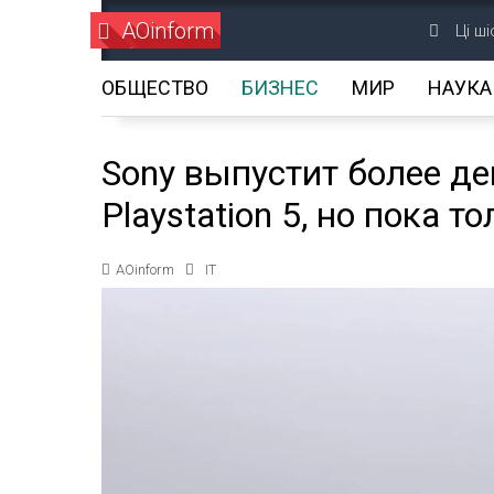
AOinform
Ці ш
ОБЩЕСТВО
БИЗНЕС
МИР
НАУКА
Sony выпустит более д
Playstation 5, но пока 
AOinform
IT