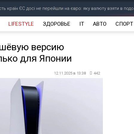
ість країн ЄС досі не перейшли на євро: яку валюту взяти в под
LIFESTYLE
ЗДОРОВЬЕ
IT
АВТО
СПОРТ
ешёвую версию
только для Японии
12.11.2025 в 13:38
442