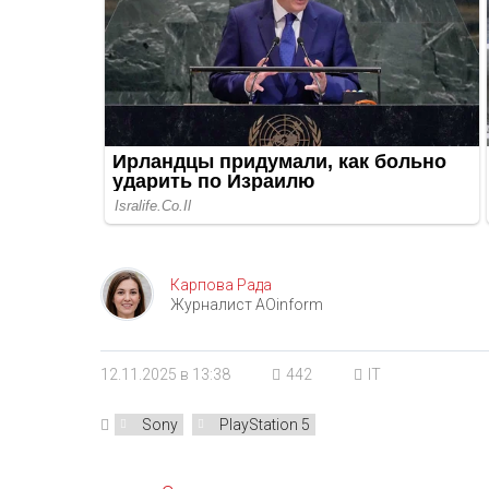
Карпова Рада
Журналист AOinform
12.11.2025 в 13:38
442
IT
Sony
PlayStation 5