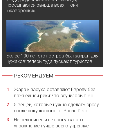
просыпаются раньше всех — они
«жаворонки»
Более 100 лет этот остров был закрыт для
чужаков: теперь туда пускают туристов
РЕКОМЕНДУЕМ
1
Жара и засуха оставляют Европу без
важнейшей реки: что случилось
5.0
2
5 вещей, которые нужно сделать сразу
после покупки нового iPhone
5.0
3
Не велосипед и не прогулка: это
упражнение лучше всего укрепляет