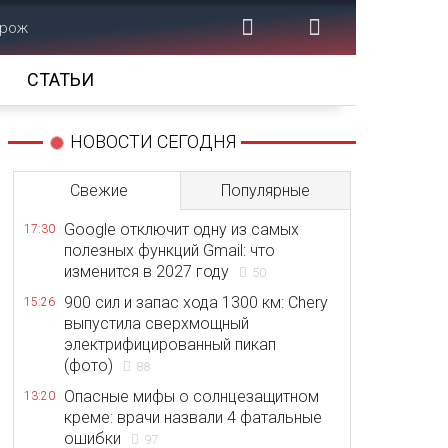
орож
СТАТЬИ
НОВОСТИ СЕГОДНЯ
Свежие
Популярные
Google отключит одну из самых
17:30
полезных функций Gmail: что
изменится в 2027 году
50
900 сил и запас хода 1300 км: Chery
15:26
выпустила сверхмощный
электрифицированный пикап
(фото)
88
Опасные мифы о солнцезащитном
13:20
креме: врачи назвали 4 фатальные
ошибки
97