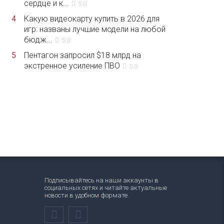
сердце и к...
5.0
4
Какую видеокарту купить в 2026 для
игр: названы лучшие модели на любой
бюдж...
5.0
5
Пентагон запросил $18 млрд на
экстренное усиление ПВО
5.0
Подписывайтесь на наши аккаунты в
социальных сетях и читайте актуальные
новости в удобном формате.