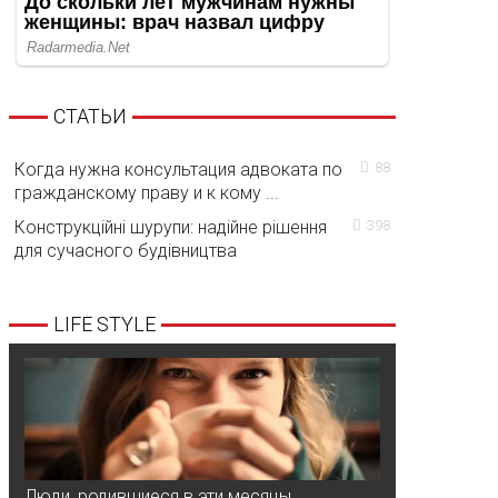
СТАТЬИ
Когда нужна консультация адвоката по
88
гражданскому праву и к кому ...
Конструкційні шурупи: надійне рішення
398
для сучасного будівництва
LIFE STYLE
Люди, родившиеся в эти месяцы,