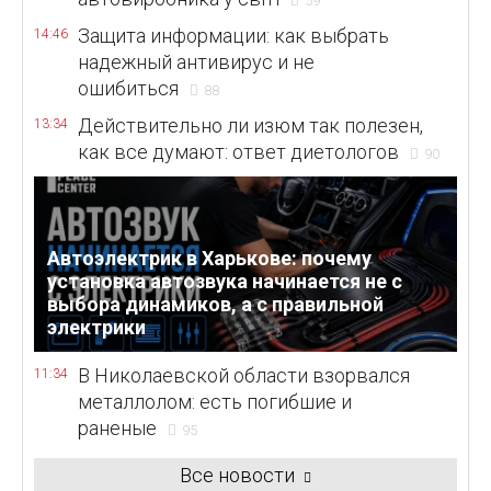
59
Защита информации: как выбрать
14:46
надежный антивирус и не
ошибиться
88
Действительно ли изюм так полезен,
13:34
как все думают: ответ диетологов
90
Автоэлектрик в Харькове: почему
установка автозвука начинается не с
выбора динамиков, а с правильной
электрики
В Николаевской области взорвался
11:34
металлолом: есть погибшие и
раненые
95
Все новости