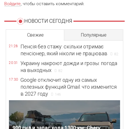
Войдите
, чтобы оставить комментарий.
НОВОСТИ СЕГОДНЯ
Свежие
Популярные
Пенсія без стажу: скільки отримає
21:28
пенсіонер, який ніколи не працював
82
Украину накроют дожди и грозы: погода
20:31
на выходных
82
Google отключит одну из самых
17:30
полезных функций Gmail: что изменится
в 2027 году
146
900 сил и запас хода 1300 км: Chery