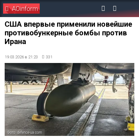
AOinform
США впервые применили новейшие
противобункерные бомбы против
Ирана
19.03.2026 в 21:23
331
Фото: defence-ua.com