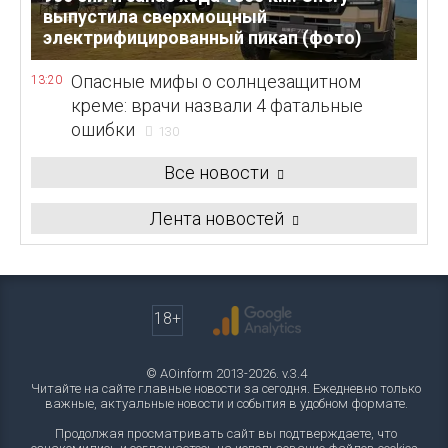
выпустила сверхмощный
электрифицированный пикап (фото)
Опасные мифы о солнцезащитном
13:20
креме: врачи назвали 4 фатальные
ошибки
130
Все новости
Лента новостей
18+
© AOinform 2013-2026. v.3.4
Читайте на сайте главные новости за сегодня. Ежедневно только
важные, актуальные новости и события в удобном формате.
Продолжая просматривать сайт вы подтверждаете, что