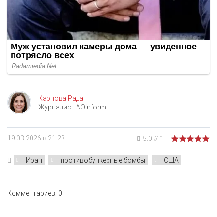
Карпова Рада
Журналист AOinform
19.03.2026 в 21:23
5.0
//
1
Иран
противобункерные бомбы
США
Комментариев: 0