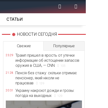
СТАТЬИ
НОВОСТИ СЕГОДНЯ
Свежие
Популярные
Трамп пришел в ярость от утечки
23:29
информации об истощении запасов
оружия в США, — CNN
105
Пенсія без стажу: скільки отримає
21:28
пенсіонер, який ніколи не
працював
139
Украину накроют дожди и грозы:
20:31
погода на выходных
129