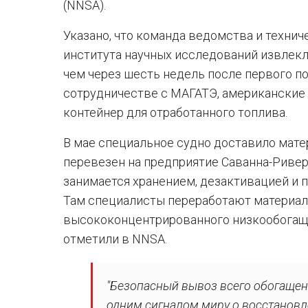
(NNSA).
Указано, что команда ведомства и техни
института научных исследований извлекли
чем через шесть недель после первого п
сотрудничестве с МАГАТЭ, американские 
контейнер для отработанного топлива.
В мае специальное судно доставило мате
перевезен на предприятие Саванна-Ривер
занимается хранением, дезактивацией и 
Там специалисты переработают материал
высококонцентрированного низкообогаще
отметили в NNSA.
"Безопасный вывоз всего обогащен
одним сигналом миру о восстановл