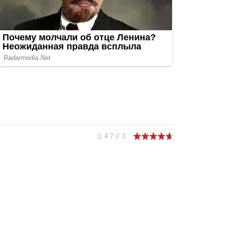
4.7
//
3