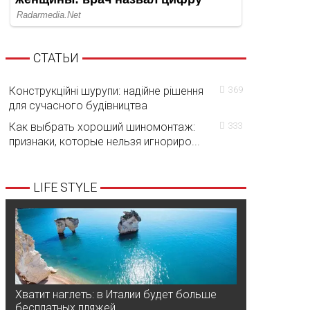
СТАТЬИ
Конструкційні шурупи: надійне рішення
369
для сучасного будівництва
Как выбрать хороший шиномонтаж:
333
признаки, которые нельзя игнориро...
LIFE STYLE
Хватит наглеть: в Италии будет больше
бесплатных пляжей