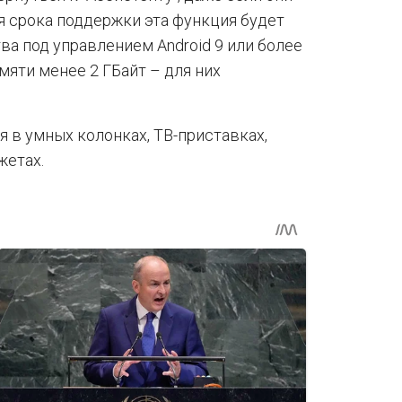
ия срока поддержки эта функция будет
а под управлением Android 9 или более
яти менее 2 ГБайт – для них
ся в умных колонках, ТВ-приставках,
жетах.