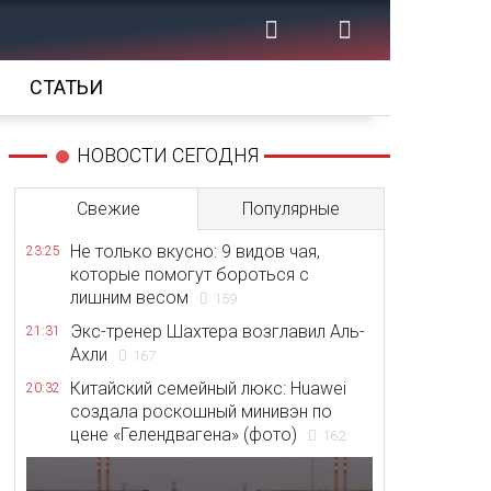
СТАТЬИ
НОВОСТИ СЕГОДНЯ
Свежие
Популярные
Не только вкусно: 9 видов чая,
23:25
которые помогут бороться с
лишним весом
159
Экс-тренер Шахтера возглавил Аль-
21:31
Ахли
167
Китайский семейный люкс: Huawei
20:32
создала роскошный минивэн по
цене «Гелендвагена» (фото)
162