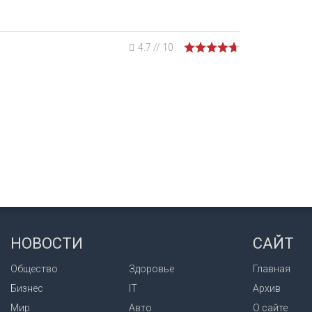
4.7
//
10
НОВОСТИ
САЙТ
Общество
Здоровье
Главная
Бизнес
IT
Архив
Мир
Авто
О сайте