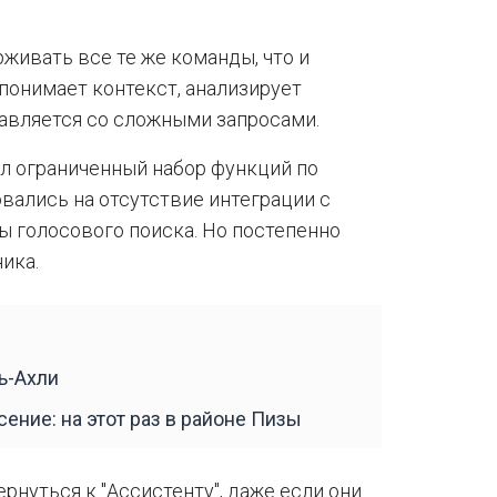
рживать все те же команды, что и
 понимает контекст, анализирует
равляется со сложными запросами.
ел ограниченный набор функций по
овались на отсутствие интеграции с
 голосового поиска. Но постепенно
ика.
ь-Ахли
ение: на этот раз в районе Пизы
рнуться к "Ассистенту", даже если они