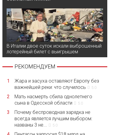
В Италии двое суток искали выброшенный
лотерейный билет с выигрышем
РЕКОМЕНДУЕМ
1
Жара и засуха оставляют Европу без
важнейшей реки: что случилось
5.0
2
Мать насмерть сбила однолетнего
сына в Одесской области
5.0
3
Почему беспроводная зарядка не
всегда является лучшим выбором:
названы 3 не...
5.0
4
Пентагон запросил $18 млрд на