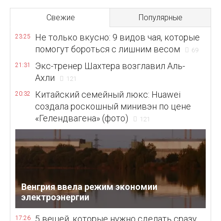
Свежие
Популярные
Не только вкусно: 9 видов чая, которые
23:25
помогут бороться с лишним весом
69
Экс-тренер Шахтера возглавил Аль-
21:31
Ахли
121
Китайский семейный люкс: Huawei
20:32
создала роскошный минивэн по цене
«Гелендвагена» (фото)
121
Венгрия ввела режим экономии
электроэнергии
5 вещей, которые нужно сделать сразу
17:26