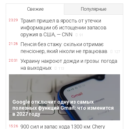
Свежие
Популярные
Трамп пришел в ярость от утечки
23:29
информации об истощении запасов
оружия в США, — CNN
91
Пенсія без стажу: скільки отримає
21:28
пенсіонер, який ніколи не працював
127
Украину накроют дожди и грозы: погода
20:31
на выходных
113
Google отключит одну из самых
полезных функций Gmail: что изменится
в 2027 году
900 сил и запас хода 1300 км: Chery
15:26