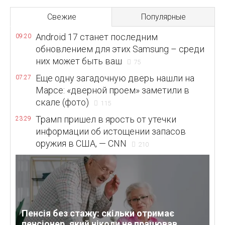
Свежие
Популярные
Android 17 станет последним
09:20
обновлением для этих Samsung – среди
них может быть ваш
75
Еще одну загадочную дверь нашли на
07:27
Марсе: «дверной проем» заметили в
скале (фото)
115
Трамп пришел в ярость от утечки
23:29
информации об истощении запасов
оружия в США, — CNN
210
Пенсія без стажу: скільки отримає
пенсіонер, який ніколи не працював