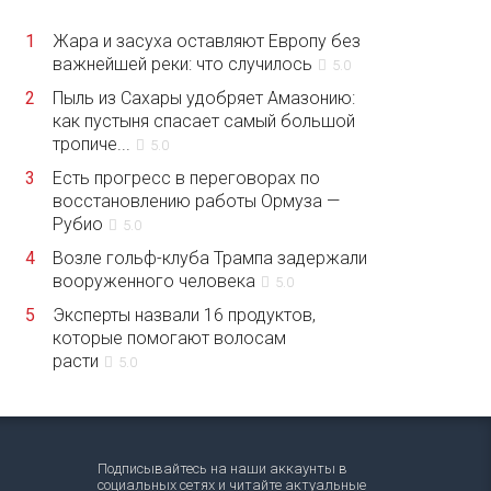
1
Жара и засуха оставляют Европу без
важнейшей реки: что случилось
5.0
2
Пыль из Сахары удобряет Амазонию:
как пустыня спасает самый большой
тропиче...
5.0
3
Есть прогресс в переговорах по
восстановлению работы Ормуза —
Рубио
5.0
4
Возле гольф-клуба Трампа задержали
вооруженного человека
5.0
5
Эксперты назвали 16 продуктов,
которые помогают волосам
расти
5.0
Подписывайтесь на наши аккаунты в
социальных сетях и читайте актуальные