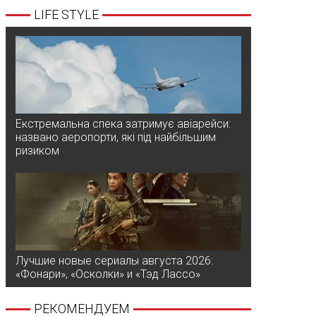
LIFE STYLE
Екстремальна спека затримує авіарейси:
названо аеропорти, які під найбільшим
ризиком
Лучшие новые сериалы августа 2026:
«Фонари», «Осколки» и «Тэд Лассо»
РЕКОМЕНДУЕМ