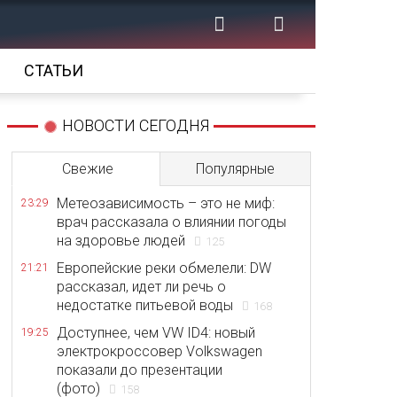
СТАТЬИ
НОВОСТИ СЕГОДНЯ
Свежие
Популярные
Метеозависимость – это не миф:
23:29
врач рассказала о влиянии погоды
на здоровье людей
125
Европейские реки обмелели: DW
21:21
рассказал, идет ли речь о
недостатке питьевой воды
168
Доступнее, чем VW ID4: новый
19:25
электрокроссовер Volkswagen
показали до презентации
(фото)
158