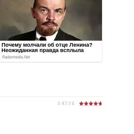
4.7
//
6