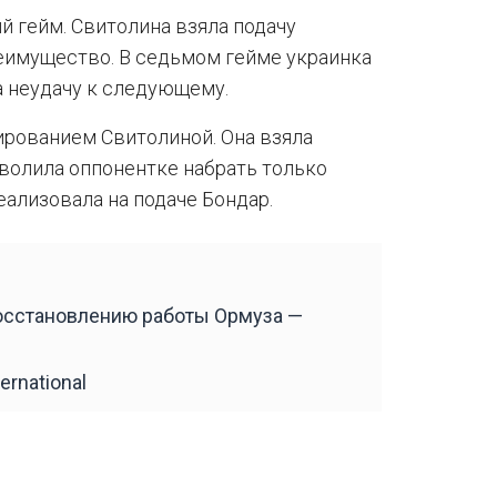
й гейм. Свитолина взяла подачу
еимущество. В седьмом гейме украинка
а неудачу к следующему.
ированием Свитолиной. Она взяла
озволила оппонентке набрать только
еализовала на подаче Бондар.
восстановлению работы Ормуза —
rnational