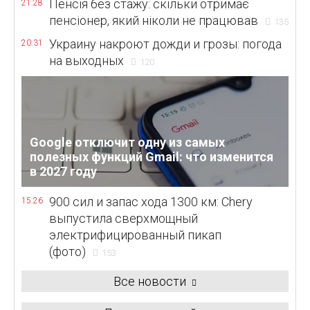
Пенсія без стажу: скільки отримає
21:28
пенсіонер, який ніколи не працював
135
Украину накроют дожди и грозы: погода
20:31
на выходных
120
Google отключит одну из самых
полезных функций Gmail: что изменится
в 2027 году
900 сил и запас хода 1300 км: Chery
15:26
выпустила сверхмощный
электрифицированный пикап
(фото)
153
Все новости