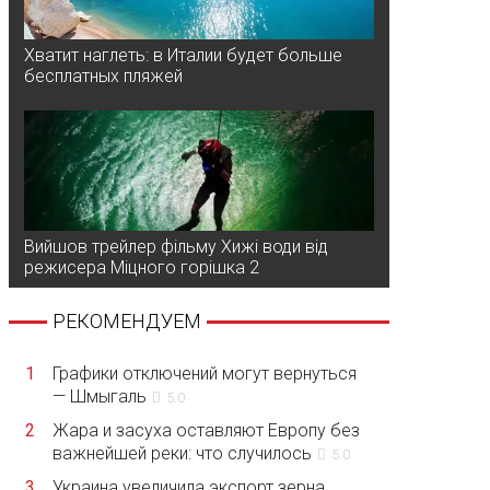
Хватит наглеть: в Италии будет больше
бесплатных пляжей
Вийшов трейлер фільму Хижі води від
режисера Міцного горішка 2
РЕКОМЕНДУЕМ
1
Графики отключений могут вернуться
— Шмыгаль
5.0
2
Жара и засуха оставляют Европу без
важнейшей реки: что случилось
5.0
3
Украина увеличила экспорт зерна