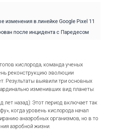
е изменения в линейке Google Pixel 11
рован после инцидента с Паредесом
топов кислорода, команда ученых
день реконструкцию эволюции
ет. Результаты выявили три основных
кардинально изменивших вид планеты:
д лет назад): Этот период включает так
у», когда уровень кислорода начал
иранию анаэробных организмов, но в то
ния аэробной жизни.