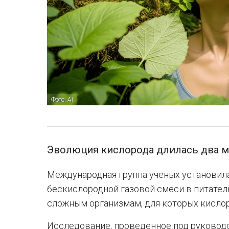
Фото: Аi
Эволюция кислорода длилась два м
Международная группа ученых установила
бескислородной газовой смеси в питател
сложным организмам, для которых кисло
Исследование, проведенное под руковод