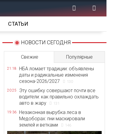
СТАТЬИ
НОВОСТИ СЕГОДНЯ
Свежие
Популярные
НБА ломает традиции: объявлены
21:18
даты и радикальные изменения
сезона-2026/2027
130
Эту ошибку совершают почти все
20:25
водители: как правильно охлаждать
авто в жару
131
Незаконная вырубка леса в
19:36
Медоборах: пни маскировали
землей и ветками
146