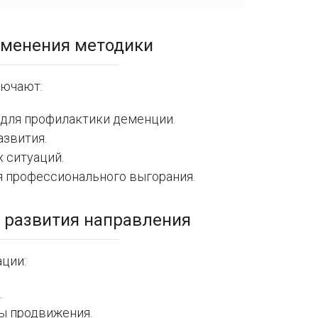
именения методики
лючают:
 для профилактики деменции.
азвития.
 ситуаций.
 профессионального выгорания.
 развития направления
ции:
.
ы продвижения.