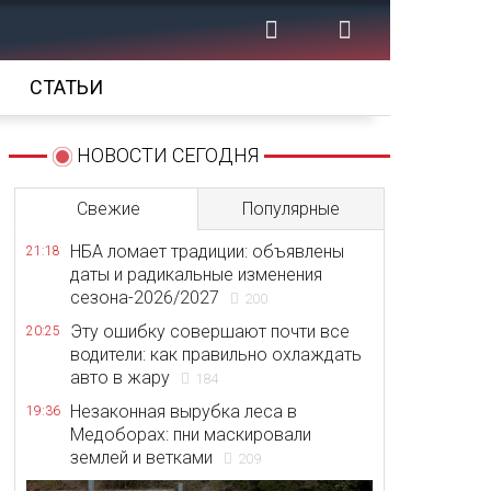
СТАТЬИ
НОВОСТИ СЕГОДНЯ
Свежие
Популярные
НБА ломает традиции: объявлены
21:18
даты и радикальные изменения
сезона-2026/2027
200
Эту ошибку совершают почти все
20:25
водители: как правильно охлаждать
авто в жару
184
Незаконная вырубка леса в
19:36
Медоборах: пни маскировали
землей и ветками
209