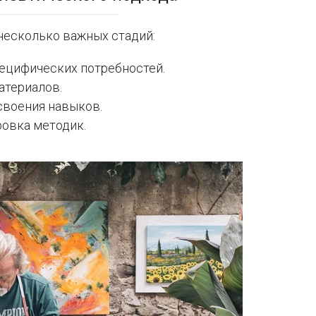
несколько важных стадий:
пецифических потребностей.
атериалов.
своения навыков.
ровка методик.