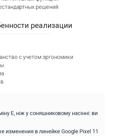
естандартных решений.
бенности реализации
анство с учетом эргономики.
ы.
а.
в.
аміну Е, ніж у соняшниковому насінні: ви
е изменения в линейке Google Pixel 11