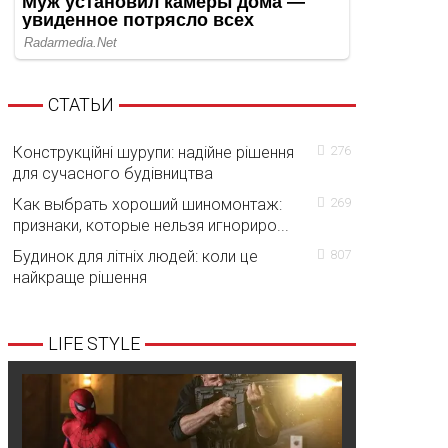
СТАТЬИ
Конструкційні шурупи: надійне рішення
276
для сучасного будівництва
Как выбрать хороший шиномонтаж:
269
признаки, которые нельзя игнориро...
Будинок для літніх людей: коли це
807
найкраще рішення
LIFE STYLE