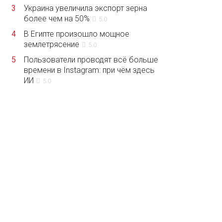
3
Украина увеличила экспорт зерна
более чем на 50%
5.0
4
В Египте произошло мощное
землетрясение
5.0
5
Пользователи проводят всё больше
времени в Instagram: при чём здесь
ИИ
5.0