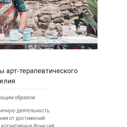
ы арт-терапевтического
делия
ующим образом:
мичную деятельность.
ия от достижений.
 когнитивных функций.