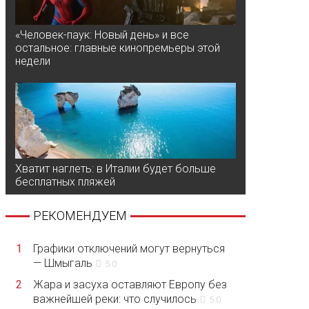
«Человек-паук: Новый день» и все
остальное: главные кинопремьеры этой
недели
Хватит наглеть: в Италии будет больше
бесплатных пляжей
РЕКОМЕНДУЕМ
1
Графики отключений могут вернуться
— Шмыгаль
5.0
2
Жара и засуха оставляют Европу без
важнейшей реки: что случилось
5.0