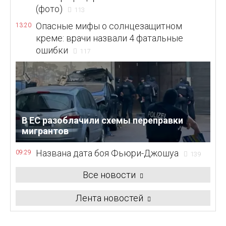
(фото)
113
Опасные мифы о солнцезащитном
13:20
креме: врачи назвали 4 фатальные
ошибки
117
В ЕС разоблачили схемы переправки
мигрантов
Названа дата боя Фьюри-Джошуа
09:29
139
Все новости
Лента новостей