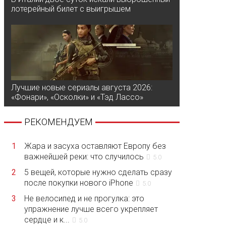
лотерейный билет с выигрышем
Лучшие новые сериалы августа 2026:
«Фонари», «Осколки» и «Тэд Лассо»
РЕКОМЕНДУЕМ
1
Жара и засуха оставляют Европу без
важнейшей реки: что случилось
5.0
2
5 вещей, которые нужно сделать сразу
после покупки нового iPhone
5.0
3
Не велосипед и не прогулка: это
упражнение лучше всего укрепляет
сердце и к...
5.0