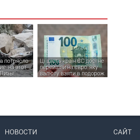
а потрясло
Ці шість країн ЄС досі не
е: на этот
перейшли на євро: яку
 Пизы
валюту взяти в подорож
овали жители
Деякі з цих країн навіть не
инций, однако
планують вступати в єврозону.
информации о
и разрушениях
НОВОСТИ
САЙТ