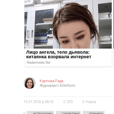
Карпова Рада
Журналист AOinform
16.01.2026 в 08:35
250
Наука
астрономы
галактики
планеты