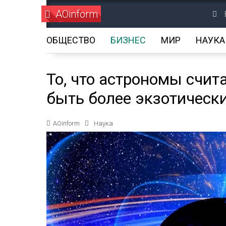
AOinform
ОБЩЕСТВО
БИЗНЕС
МИР
НАУКА
То, что астрономы счит
быть более экзотическ
AOinform
Наука