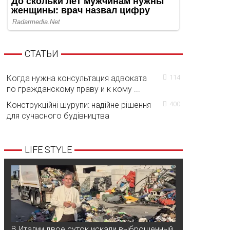
СТАТЬИ
Когда нужна консультация адвоката
114
по гражданскому праву и к кому ...
Конструкційні шурупи: надійне рішення
400
для сучасного будівництва
LIFE STYLE
В Италии двое суток искали выброшенный