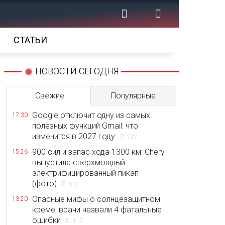
СТАТЬИ
НОВОСТИ СЕГОДНЯ
Свежие
Популярные
Google отключит одну из самых
17:30
полезных функций Gmail: что
изменится в 2027 году
127
900 сил и запас хода 1300 км: Chery
15:26
выпустила сверхмощный
электрифицированный пикап
(фото)
113
Опасные мифы о солнцезащитном
13:20
креме: врачи назвали 4 фатальные
ошибки
117