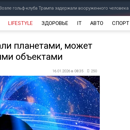
Возле гольф-клуба Трампа задержали вооруженного человека
LIFESTYLE
ЗДОРОВЬЕ
IT
АВТО
СПОРТ
али планетами, может
ими объектами
16.01.2026 в 08:35
250