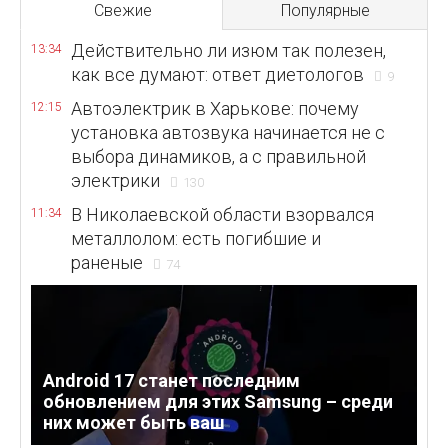
Свежие
Популярные
Действительно ли изюм так полезен,
13:34
как все думают: ответ диетологов
9
Автоэлектрик в Харькове: почему
12:15
установка автозвука начинается не с
выбора динамиков, а с правильной
электрики
130
В Николаевской области взорвался
11:34
металлолом: есть погибшие и
раненые
74
Android 17 станет последним
обновлением для этих Samsung – среди
них может быть ваш