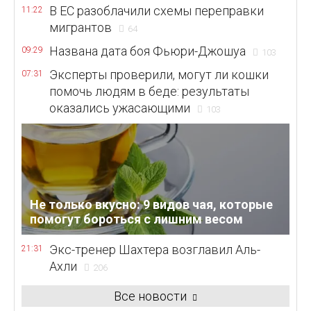
В ЕС разоблачили схемы переправки
11:22
мигрантов
64
Названа дата боя Фьюри-Джошуа
09:29
103
Эксперты проверили, могут ли кошки
07:31
помочь людям в беде: результаты
оказались ужасающими
103
Не только вкусно: 9 видов чая, которые
помогут бороться с лишним весом
Экс-тренер Шахтера возглавил Аль-
21:31
Ахли
206
Все новости