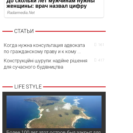
СТАТЬИ
Когда нужна консультация адвоката
161
по гражданскому праву и к кому ...
Конструкційні шурупи: надійне рішення
417
для сучасного будівництва
LIFE STYLE
Более 100 лет этот остров был закрыт для