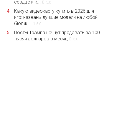
сердце и к...
5.0
4
Какую видеокарту купить в 2026 для
игр: названы лучшие модели на любой
бюдж...
5.0
5
Посты Трампа начнут продавать за 100
тысяч долларов в месяц
5.0