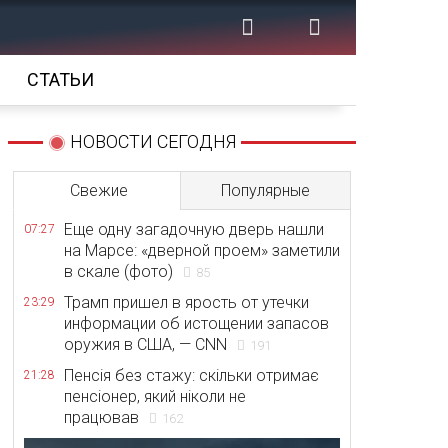
СТАТЬИ
НОВОСТИ СЕГОДНЯ
Свежие
Популярные
Еще одну загадочную дверь нашли
07:27
на Марсе: «дверной проем» заметили
в скале (фото)
85
Трамп пришел в ярость от утечки
23:29
информации об истощении запасов
оружия в США, — CNN
191
Пенсія без стажу: скільки отримає
21:28
пенсіонер, який ніколи не
працював
162