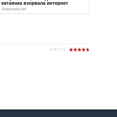
4.7
//
3