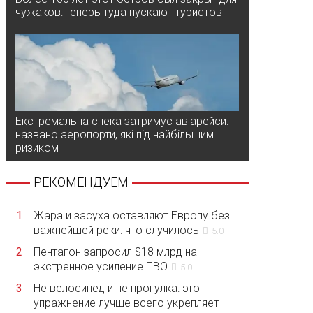
чужаков: теперь туда пускают туристов
Екстремальна спека затримує авіарейси:
названо аеропорти, які під найбільшим
ризиком
РЕКОМЕНДУЕМ
1
Жара и засуха оставляют Европу без
важнейшей реки: что случилось
5.0
2
Пентагон запросил $18 млрд на
экстренное усиление ПВО
5.0
3
Не велосипед и не прогулка: это
упражнение лучше всего укрепляет