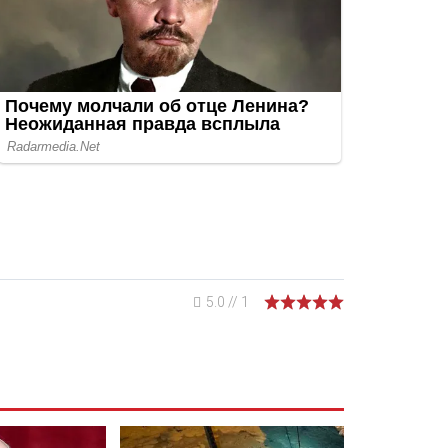
5.0
//
1