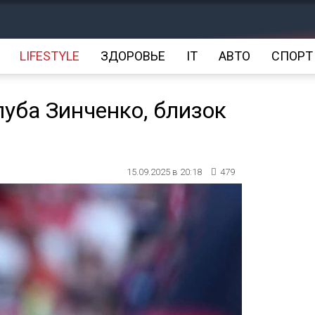
LIFESTYLE
ЗДОРОВЬЕ
IT
АВТО
СПОРТ
луба Зинченко, близок
15.09.2025 в 20:18
479