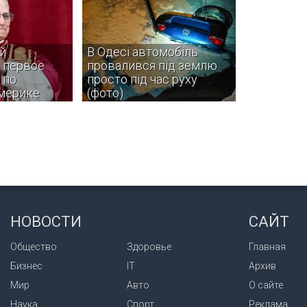
й
В Одесі автомобіль
 первое
провалився під землю
 по
просто під час руху
мерике
(фото)
 XIV в ноябре
На місце події одразу прибули
ольское
рятувальники ДСНС.
и страны
и — Уругвай,
НОВОСТИ
САЙТ
Общество
Здоровье
Главная
Бизнес
IT
Архив
Мир
Авто
О сайте
Наука
Спорт
Реклама