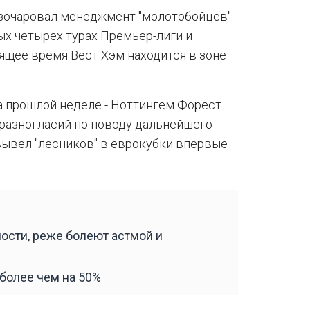
азочаровал менеджмент "молотобойцев":
ых четырех турах Премьер-лиги и
оящее время Вест Хэм находится в зоне
на прошлой неделе - Ноттингем Форест
 разногласий по поводу дальнейшего
вывел "лесников" в еврокубки впервые
ности, реже болеют астмой и
 более чем на 50%