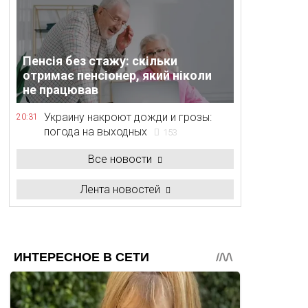
Пенсія без стажу: скільки
отримає пенсіонер, який ніколи
не працював
Украину накроют дожди и грозы:
20:31
погода на выходных
153
Все новости
Лента новостей