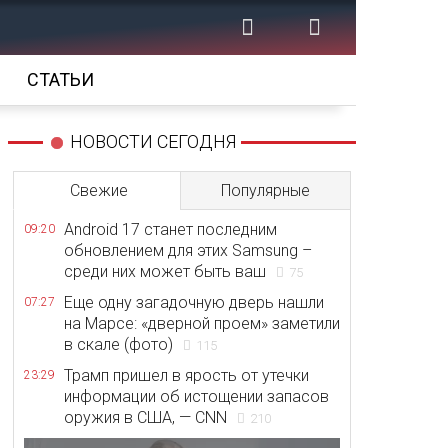
СТАТЬИ
НОВОСТИ СЕГОДНЯ
Свежие
Популярные
Android 17 станет последним
09:20
обновлением для этих Samsung –
среди них может быть ваш
75
Еще одну загадочную дверь нашли
07:27
на Марсе: «дверной проем» заметили
в скале (фото)
115
Трамп пришел в ярость от утечки
23:29
информации об истощении запасов
оружия в США, — CNN
210