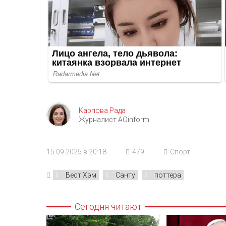
Карпова Рада
Журналист AOinform
15.09.2025 в 20:18
479
Спорт
Вест Хэм
Санту
поттера
Сегодня читают