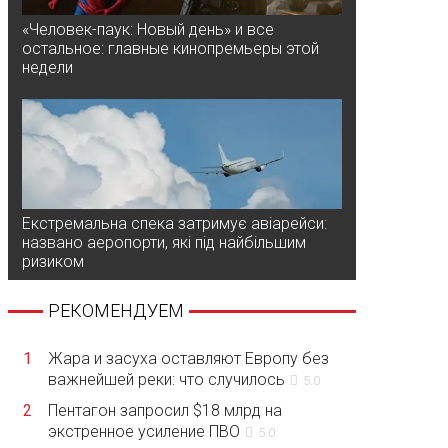
«Человек-паук: Новый день» и все
остальное: главные кинопремьеры этой
недели
Екстремальна спека затримує авіарейси:
названо аеропорти, які під найбільшим
ризиком
РЕКОМЕНДУЕМ
1
Жара и засуха оставляют Европу без
важнейшей реки: что случилось
5.0
2
Пентагон запросил $18 млрд на
экстренное усиление ПВО
5.0