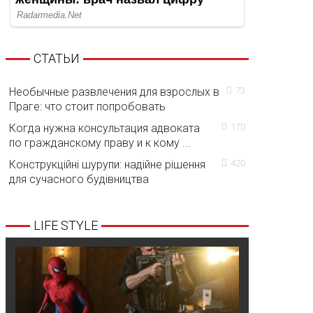
СТАТЬИ
Необычные развлечения для взрослых в
73
Праге: что стоит попробовать
Когда нужна консультация адвоката
170
по гражданскому праву и к кому ...
Конструкційні шурупи: надійне рішення
420
для сучасного будівництва
LIFE STYLE