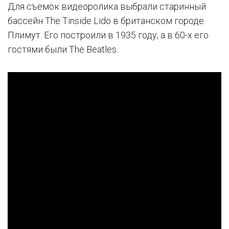
Для съемок видеоролика выбрали старинный
бассейн The Tinside Lido в британском городе
Плимут. Его построили в 1935 году, а в 60-х его
гостями были The Beatles.