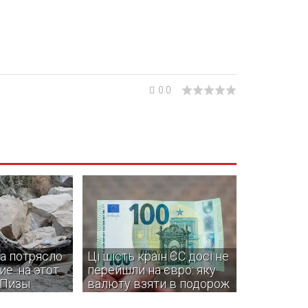
0.0
а потрясло
Ці шість країн ЄС досі не
е: на этот
перейшли на євро: яку
 Пизы
валюту взяти в подорож