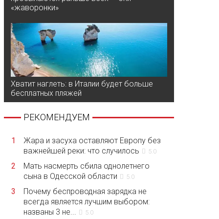
«жаворонки»
Хватит наглеть: в Италии будет больше
бесплатных пляжей
РЕКОМЕНДУЕМ
1
Жара и засуха оставляют Европу без
важнейшей реки: что случилось
5.0
2
Мать насмерть сбила однолетнего
сына в Одесской области
5.0
3
Почему беспроводная зарядка не
всегда является лучшим выбором:
названы 3 не...
5.0