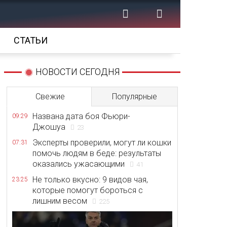
СТАТЬИ
НОВОСТИ СЕГОДНЯ
Свежие
Популярные
Названа дата боя Фьюри-
09:29
Джошуа
23
Эксперты проверили, могут ли кошки
07:31
помочь людям в беде: результаты
оказались ужасающими
41
Не только вкусно: 9 видов чая,
23:25
которые помогут бороться с
лишним весом
225