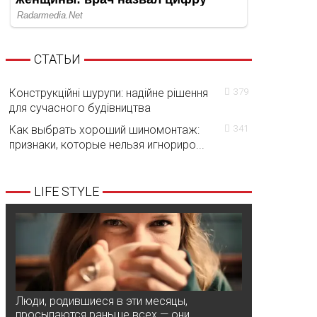
СТАТЬИ
Конструкційні шурупи: надійне рішення
379
для сучасного будівництва
Как выбрать хороший шиномонтаж:
341
признаки, которые нельзя игнориро...
LIFE STYLE
Люди, родившиеся в эти месяцы,
просыпаются раньше всех — они