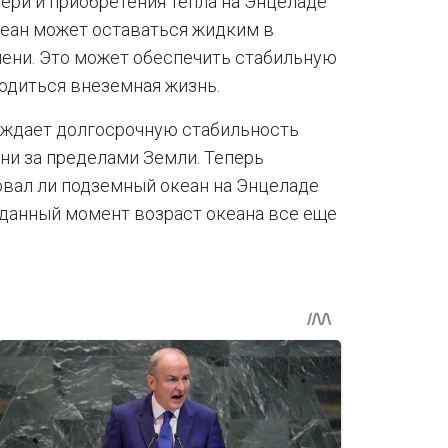
ери и приобретения тепла на Энцеладе
кеан может оставаться жидким в
ени. Это может обеспечить стабильную
родиться внеземная жизнь.
рждает долгосрочную стабильность
ни за пределами Земли. Теперь
вал ли подземный океан на Энцеладе
 данный момент возраст океана все еще