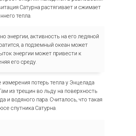
витация Сатурна растягивает и сжимает
ннего тепла.
но энергии, активность на его ледяной
ратится, а подземный океан может
быток энергии может привести к
няя его среду.
е измерения потерь тепла у Энцелада
Там из трещин во льду на поверхность
 и водяного пара. Считалось, что такая
юсе спутника Сатурна.