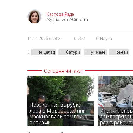
Карпова Рада
Журналист AOinform
11.11.2025 в 08:26
252
Наука
энцелад
Сатурн
ученые
океан
Сегодня читают
Незаконная вырубка
леса в Медоборах: пни
Италию снов
маскировали землей и
землетрясени
ветками
раз в районе