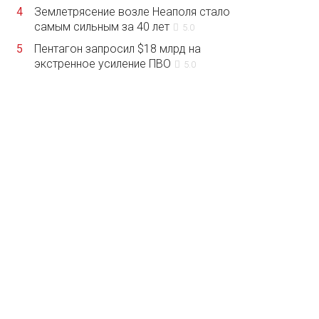
4
Землетрясение возле Неаполя стало
самым сильным за 40 лет
5.0
5
Пентагон запросил $18 млрд на
экстренное усиление ПВО
5.0