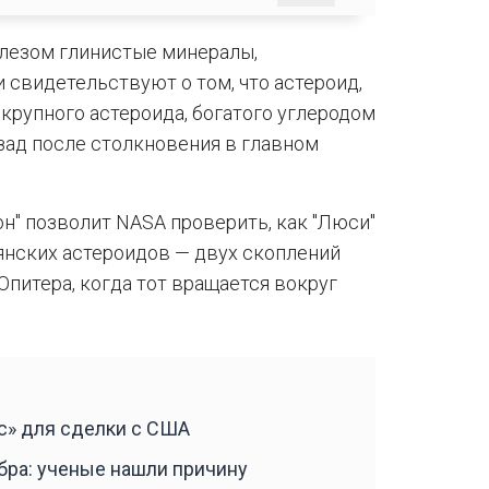
елезом глинистые минералы,
 свидетельствуют о том, что астероид,
 крупного астероида, богатого углеродом
азад после столкновения в главном
н" позволит NASA проверить, как "Люси"
янских астероидов — двух скоплений
питера, когда тот вращается вокруг
с» для сделки с США
бра: ученые нашли причину