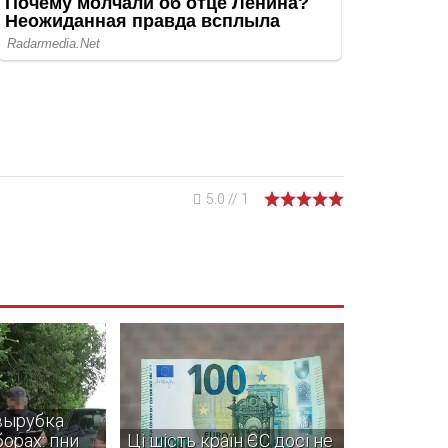
5.0
//
1
вырубка
орах: пни
Ці шість країн ЄС досі не