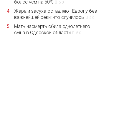
более чем на 50%
5.0
4
Жара и засуха оставляют Европу без
важнейшей реки: что случилось
5.0
5
Мать насмерть сбила однолетнего
сына в Одесской области
5.0