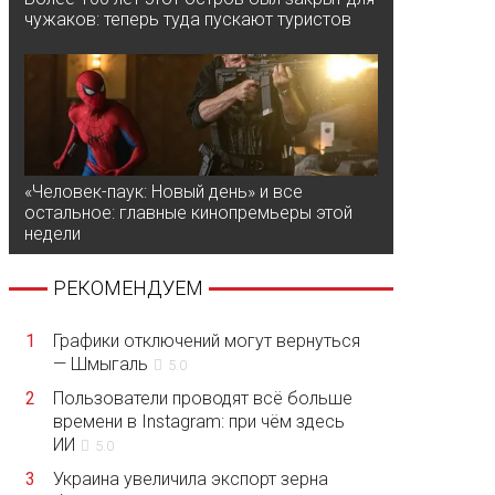
чужаков: теперь туда пускают туристов
«Человек-паук: Новый день» и все
остальное: главные кинопремьеры этой
недели
РЕКОМЕНДУЕМ
1
Графики отключений могут вернуться
— Шмыгаль
5.0
2
Пользователи проводят всё больше
времени в Instagram: при чём здесь
ИИ
5.0
3
Украина увеличила экспорт зерна