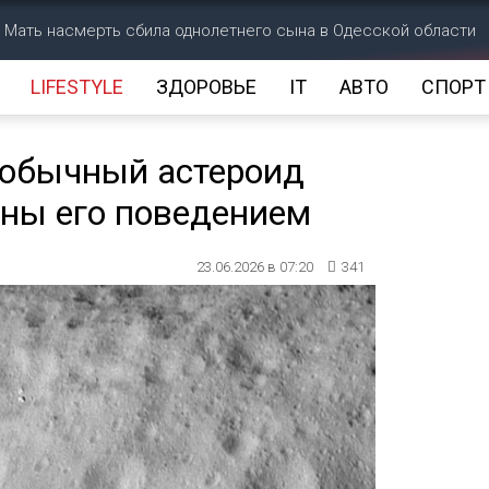
Мать насмерть сбила однолетнего сына в Одесской области
LIFESTYLE
ЗДОРОВЬЕ
IT
АВТО
СПОРТ
еобычный астероид
ены его поведением
23.06.2026 в 07:20
341