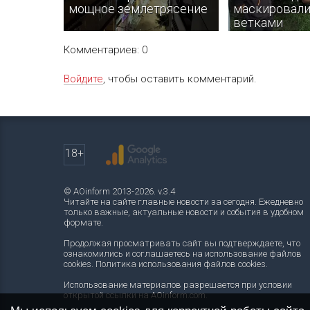
мощное землетрясение
маскировали
ветками
Комментариев: 0
Войдите
, чтобы оставить комментарий.
В настоящее время информации
В Тернопольской
о погибших или разрушениях нет,
правоохранители
но экстренные службы работают
группу, которая 
в усиленном режиме.
вырубала деревья
природного запо
18+
Медоборы.
© AOinform 2013-2026. v.3.4
Читайте на сайте главные новости за сегодня. Ежедневно
только важные, актуальные новости и события в удобном
формате.
Продолжая просматривать сайт вы подтверждаете, что
ознакомились и соглашаетесь на использование файлов
cookies.
Политика использования файлов cookies
.
Использование материалов разрешается при условии
открытой ссылки на AOinform.com.