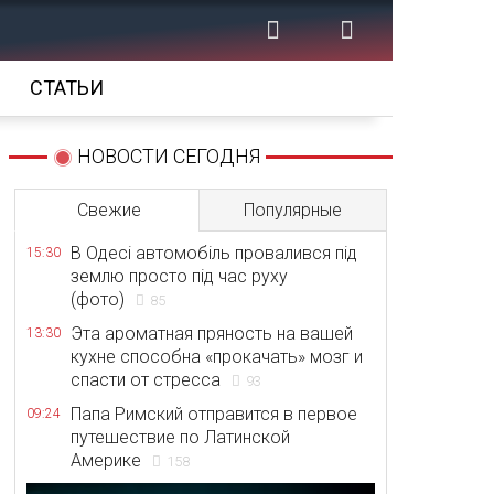
СТАТЬИ
НОВОСТИ СЕГОДНЯ
Свежие
Популярные
В Одесі автомобіль провалився під
15:30
землю просто під час руху
(фото)
85
Эта ароматная пряность на вашей
13:30
кухне способна «прокачать» мозг и
спасти от стресса
93
Папа Римский отправится в первое
09:24
путешествие по Латинской
Америке
158