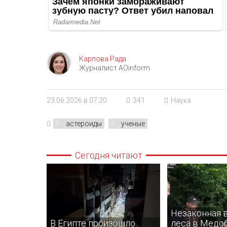
Карпова Рада
Журналист AOinform
23.06.2026 в 07:20
341
Наука
астероиды
ученые
Сегодня читают
Незаконная 
В Египте произошло
леса в Медоб