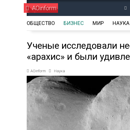
AOinform
ОБЩЕСТВО
БИЗНЕС
МИР
НАУКА
Ученые исследовали н
«арахис» и были удивл
AOinform
Наука