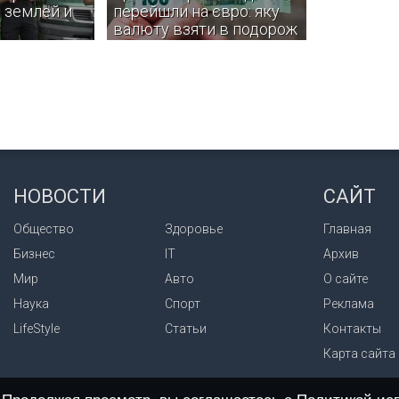
 землей и
перейшли на євро: яку
валюту взяти в подорож
 области
Деякі з цих країн навіть не
 разоблачили
планують вступати в єврозону.
незаконно
 на территории
НОВОСТИ
САЙТ
ведника
Общество
Здоровье
Главная
Бизнес
IT
Архив
Мир
Авто
О сайте
Наука
Спорт
Реклама
LifeStyle
Статьи
Контакты
Карта сайта