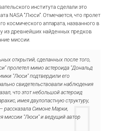
вательского института сделали это
та NASA "Люси". Отмечается, что пролет
го космического аппарата, названного в
ну из древнейших найденных предков
ание миссии.
ьных открытий, сделанных после того,
си" пролетел мимо астероида "Дональд
нимки "Люси" подтвердили его
чально свидетельствовали наблюдения
азал, что этот небольшой астероид
рахис, имея двулопастную структуру,
 — рассказала Симоне Марки,
я миссии "Люси" и ведущий автор