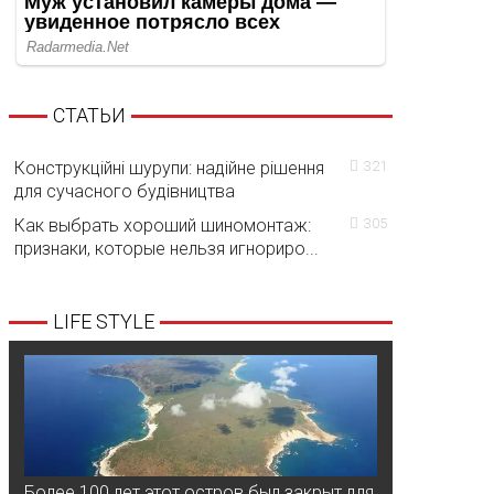
СТАТЬИ
Конструкційні шурупи: надійне рішення
321
для сучасного будівництва
Как выбрать хороший шиномонтаж:
305
признаки, которые нельзя игнориро...
LIFE STYLE
Более 100 лет этот остров был закрыт для