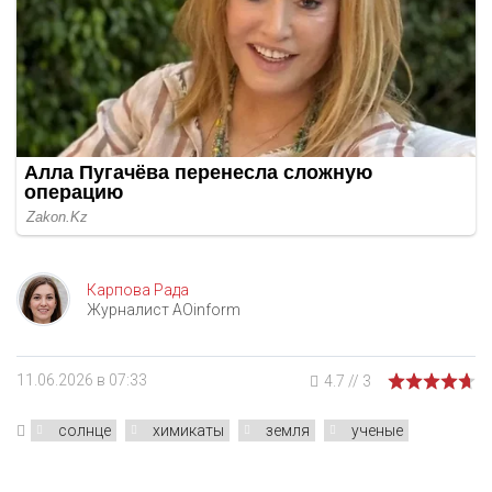
Карпова Рада
Журналист AOinform
11.06.2026 в 07:33
4.7
//
3
солнце
химикаты
земля
ученые