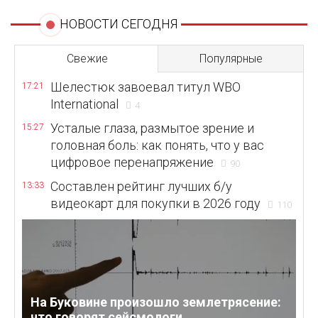
НОВОСТИ СЕГОДНЯ
Свежие
Популярные
Шелестюк завоевал титул WBO
17:21
International
4
Усталые глаза, размытое зрение и
15:27
головная боль: как понять, что у вас
цифровое перенапряжение
90
Составлен рейтинг лучших б/у
13:33
видеокарт для покупки в 2026 году
110
На Буковине произошло землетрясение:
что говорят сейсмологи