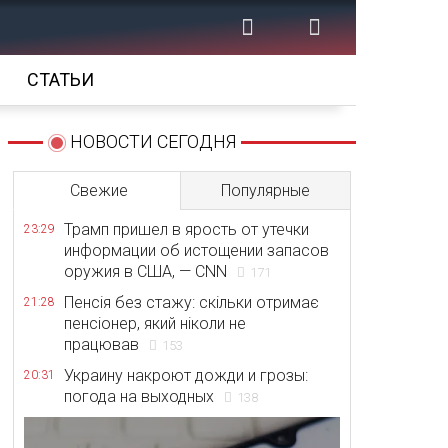
СТАТЬИ
НОВОСТИ СЕГОДНЯ
Свежие
Популярные
Трамп пришел в ярость от утечки
23:29
информации об истощении запасов
оружия в США, — CNN
171
Пенсія без стажу: скільки отримає
21:28
пенсіонер, який ніколи не
працював
153
Украину накроют дожди и грозы:
20:31
погода на выходных
138