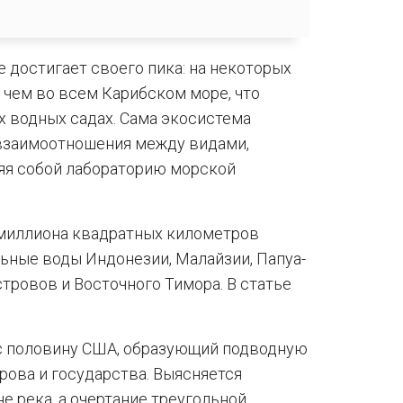
е достигает своего пика: на некоторых
 чем во всем Карибском море, что
х водных садах. Сама экосистема
взаимоотношения между видами,
яя собой лабораторию морской
 миллиона квадратных километров
льные воды Индонезии, Малайзии, Папуа-
тровов и Восточного Тимора. В статье
 с половину США, образующий подводную
ова и государства. Выясняется
не река, а очертание треугольной