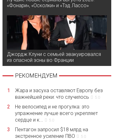
«Фонари», «Осколки» и «Тэд Лассо»
Джордж Клуни с семьей эвакуировался
из опасной зоны во Франции
РЕКОМЕНДУЕМ
1
Жара и засуха оставляют Европу без
важнейшей реки: что случилось
5.0
2
Не велосипед и не прогулка: это
упражнение лучше всего укрепляет
сердце и к...
5.0
3
Пентагон запросил $18 млрд на
экстренное усиление ПВО
5.0