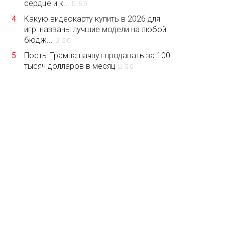
сердце и к...
5.0
4
Какую видеокарту купить в 2026 для
игр: названы лучшие модели на любой
бюдж...
5.0
5
Посты Трампа начнут продавать за 100
тысяч долларов в месяц
5.0