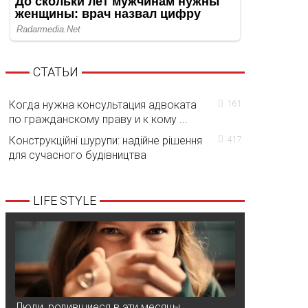
СТАТЬИ
Когда нужна консультация адвоката
161
по гражданскому праву и к кому ...
Конструкційні шурупи: надійне рішення
417
для сучасного будівництва
LIFE STYLE
Люди, родившиеся в эти месяцы,