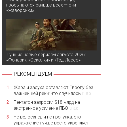
просыпаются раньше всех — они
«жаворонки»
Лучшие новые сериалы августа 2026:
«Фонари», «Осколки» и «Тэд Лассо»
РЕКОМЕНДУЕМ
1
Жара и засуха оставляют Европу без
важнейшей реки: что случилось
5.0
2
Пентагон запросил $18 млрд на
экстренное усиление ПВО
5.0
3
Не велосипед и не прогулка: это
упражнение лучше всего укрепляет