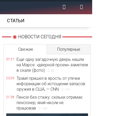
СТАТЬИ
НОВОСТИ СЕГОДНЯ
Свежие
Популярные
Еще одну загадочную дверь нашли
07:27
на Марсе: «дверной проем» заметили
в скале (фото)
85
Трамп пришел в ярость от утечки
23:29
информации об истощении запасов
оружия в США, — CNN
191
Пенсія без стажу: скільки отримає
21:28
пенсіонер, який ніколи не
працював
162