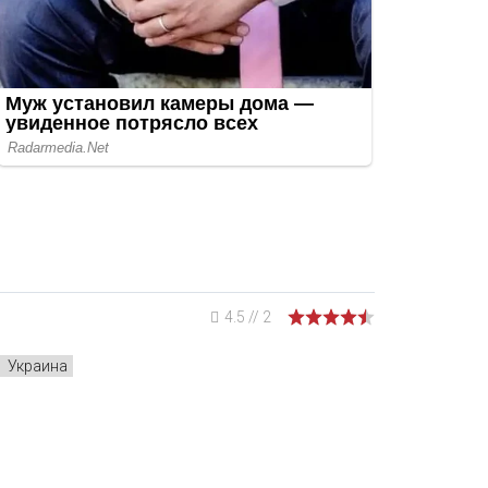
4.5
//
2
Украина