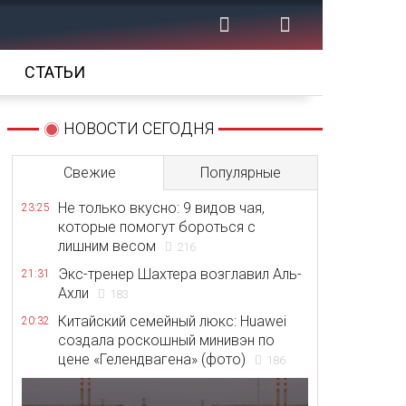
СТАТЬИ
НОВОСТИ СЕГОДНЯ
Свежие
Популярные
Не только вкусно: 9 видов чая,
23:25
которые помогут бороться с
лишним весом
216
Экс-тренер Шахтера возглавил Аль-
21:31
Ахли
183
Китайский семейный люкс: Huawei
20:32
создала роскошный минивэн по
цене «Гелендвагена» (фото)
186