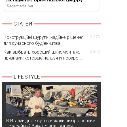
СТАТЬИ
Конструкційні шурупи: надійне рішення
378
для сучасного будівництва
Как выбрать хороший шиномонтаж:
340
признаки, которые нельзя игнориро...
LIFE STYLE
В Италии двое суток искали выброшенный
лотерейный билет с выигрышем