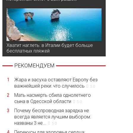
Хватит наглеть: в Италии будет больше
бесплатных пляжей
РЕКОМЕНДУЕМ
1
Жара и засуха оставляют Европу без
важнейшей реки: что случилось
5.0
2
Мать насмерть сбила однолетнего
сына в Одесской области
5.0
3
Почему беспроводная зарядка не
всегда является лучшим выбором:
названы 3 не...
5.0
4
Перекусы для здоровья сердца: