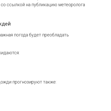
 со ссылкой на публикацию метеоролога
ождей
лажная погода будет преобладать
жидаются:
дожди прогнозируют также: