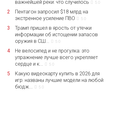
важнейшей реки: что случилось
5.0
2
Пентагон запросил $18 млрд на
экстренное усиление ПВО
5.0
3
Трамп пришел в ярость от утечки
информации об истощении запасов
оружия в СШ...
5.0
4
Не велосипед и не прогулка: это
упражнение лучше всего укрепляет
сердце и к...
5.0
5
Какую видеокарту купить в 2026 для
игр: названы лучшие модели на любой
бюдж...
5.0