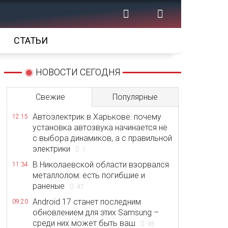
СТАТЬИ
НОВОСТИ СЕГОДНЯ
Свежие
Популярные
Автоэлектрик в Харькове: почему
12:15
установка автозвука начинается не
с выбора динамиков, а с правильной
электрики
1
В Николаевской области взорвался
11:34
металлолом: есть погибшие и
раненые
47
Android 17 станет последним
09:20
обновлением для этих Samsung –
среди них может быть ваш
95