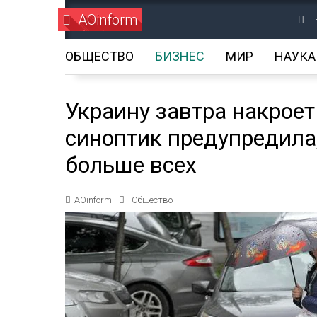
AOinform
ОБЩЕСТВО
БИЗНЕС
МИР
НАУКА
Украину завтра накрое
синоптик предупредила
больше всех
AOinform
Общество