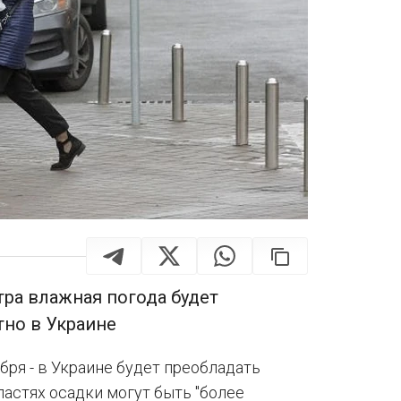
тра влажная погода будет
тно в Украине
ября - в Украине будет преобладать
ластях осадки могут быть "более