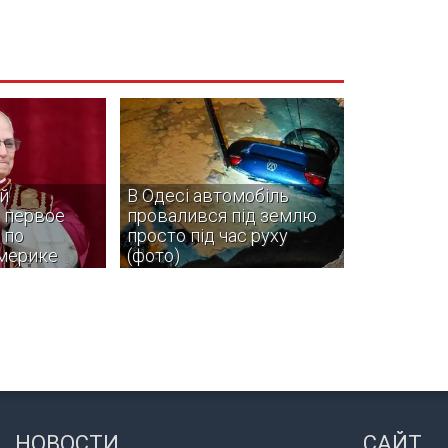
й
В Одесі автомобіль
 первое
провалився під землю
 по
просто під час руху
мерике
(фото)
 XIV в ноябре
На місце події одразу прибули
ольское
рятувальники ДСНС.
и страны
и — Уругвай,
НОВОСТИ
САЙТ