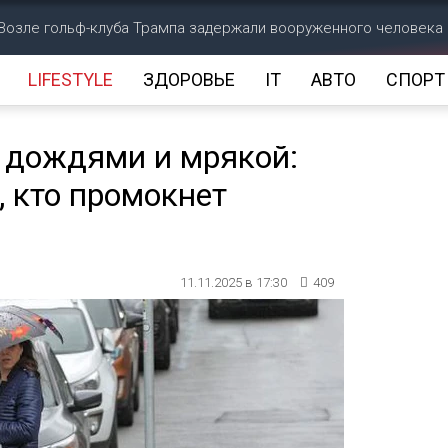
Возле гольф-клуба Трампа задержали вооруженного человека
LIFESTYLE
ЗДОРОВЬЕ
IT
АВТО
СПОРТ
т дождями и мрякой:
, кто промокнет
11.11.2025 в 17:30
409