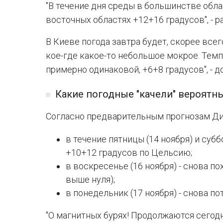
"В течение дня среды в большинстве обла
восточных областях +12+16 градусов", - 
В Киеве погода завтра будет, скорее всего
кое-где какое-то небольшое мокрое. Темп
примерно одинаковой, +6+8 градусов", - д
Какие погодные "качели" вероятн
Согласно предварительным прогнозам Ди
в течение пятницы (14 ноября) и субб
+10+12 градусов по Цельсию;
в воскресенье (16 ноября) - снова п
выше нуля);
в понедельник (17 ноября) - снова п
"О магнитных бурях! Продолжаются сегодн