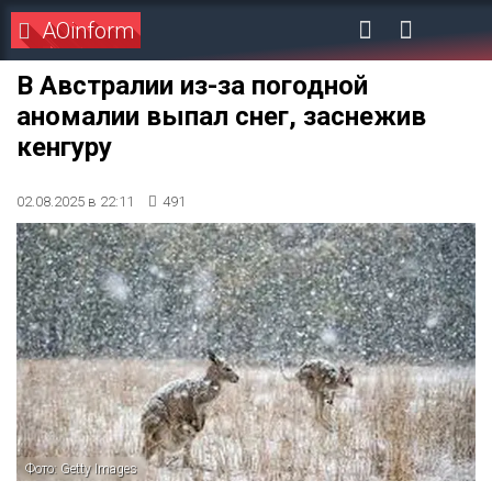
AOinform
В Австралии из-за погодной
аномалии выпал снег, заснежив
кенгуру
02.08.2025 в 22:11
491
Фото: Getty Images