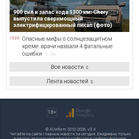
900 сил и запас хода 1300 км: Chery
выпустила сверхмощный
электрифицированный пикап (фото)
Опасные мифы о солнцезащитном
13:20
креме: врачи назвали 4 фатальные
ошибки
130
Все новости
Лента новостей
18+
© AOinform 2013-2026. v.3.4
Читайте на сайте главные новости за сегодня. Ежедневно только
важные, актуальные новости и события в удобном формате.