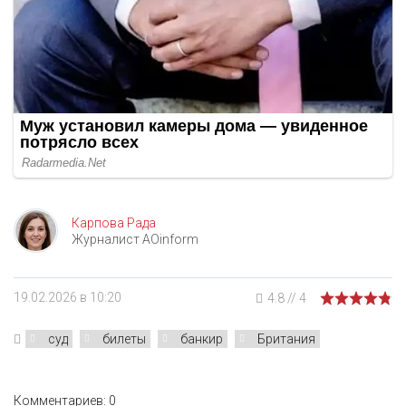
Карпова Рада
Журналист AOinform
19.02.2026 в 10:20
4.8
//
4
суд
билеты
банкир
Британия
Комментариев: 0