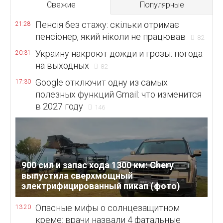
Свежие
Популярные
Пенсія без стажу: скільки отримає
21:28
пенсіонер, який ніколи не працював
82
Украину накроют дожди и грозы: погода
20:31
на выходных
82
Google отключит одну из самых
17:30
полезных функций Gmail: что изменится
в 2027 году
146
900 сил и запас хода 1300 км: Chery
выпустила сверхмощный
электрифицированный пикап (фото)
Опасные мифы о солнцезащитном
13:20
креме: врачи назвали 4 фатальные