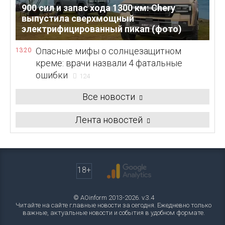
900 сил и запас хода 1300 км: Chery
выпустила сверхмощный
электрифицированный пикап (фото)
Опасные мифы о солнцезащитном
13:20
креме: врачи назвали 4 фатальные
ошибки
124
Все новости
Лента новостей
18+
© AOinform 2013-2026. v.3.4
Читайте на сайте главные новости за сегодня. Ежедневно только
важные, актуальные новости и события в удобном формате.