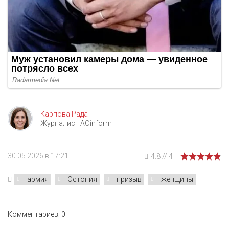
Карпова Рада
Журналист AOinform
30.05.2026 в 17:21
4.8
//
4
армия
Эстония
призыв
женщины
Комментариев: 0