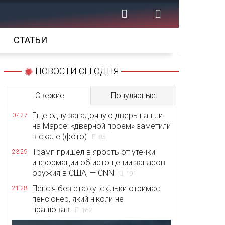
СТАТЬИ
НОВОСТИ СЕГОДНЯ
Свежие
Популярные
Еще одну загадочную дверь нашли
07:27
на Марсе: «дверной проем» заметили
в скале (фото)
85
Трамп пришел в ярость от утечки
23:29
информации об истощении запасов
оружия в США, — CNN
191
Пенсія без стажу: скільки отримає
21:28
пенсіонер, який ніколи не
працював
162