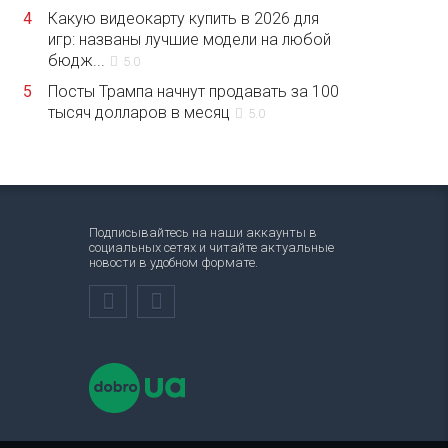
4
Какую видеокарту купить в 2026 для
игр: названы лучшие модели на любой
бюдж...
5.0
5
Посты Трампа начнут продавать за 100
тысяч долларов в месяц
5.0
Подписывайтесь на наши аккаунты в
социальных сетях и читайте актуальные
новости в удобном формате.