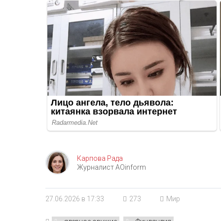
Карпова Рада
Журналист AOinform
27.06.2026 в 17:33
273
Мир