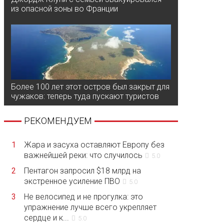
из опасной зоны во Франции
Более 100 лет этот остров был закрыт для
чужаков: теперь туда пускают туристов
РЕКОМЕНДУЕМ
1
Жара и засуха оставляют Европу без
важнейшей реки: что случилось
5.0
2
Пентагон запросил $18 млрд на
экстренное усиление ПВО
5.0
3
Не велосипед и не прогулка: это
упражнение лучше всего укрепляет
сердце и к...
5.0