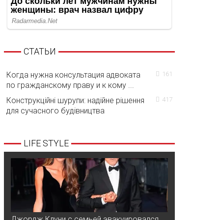
СТАТЬИ
Когда нужна консультация адвоката
161
по гражданскому праву и к кому ...
Конструкційні шурупи: надійне рішення
417
для сучасного будівництва
LIFE STYLE
Джордж Клуни с семьей эвакуировался