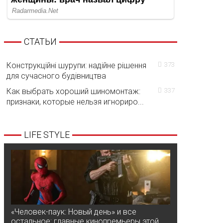
СТАТЬИ
Конструкційні шурупи: надійне рішення
373
для сучасного будівництва
Как выбрать хороший шиномонтаж:
337
признаки, которые нельзя игнориро...
LIFE STYLE
«Человек-паук: Новый день» и все
остальное: главные кинопремьеры этой