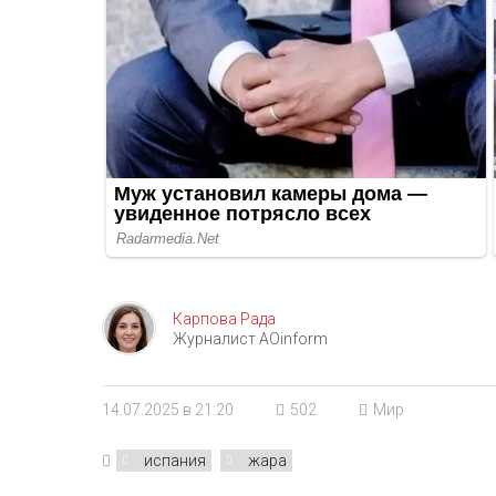
Карпова Рада
Журналист AOinform
14.07.2025 в 21:20
502
Мир
испания
жара