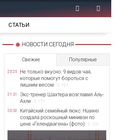
СТАТЬИ
НОВОСТИ СЕГОДНЯ
Свежие
Популярные
Не только вкусно: 9 видов чая,
23:25
которые помогут бороться с
лишним весом
197
Экс-тренер Шахтера возглавил Аль-
21:31
Ахли
177
Китайский семейный люкс: Huawei
20:32
создала роскошный минивэн по
цене «Гелендвагена» (фото)
170