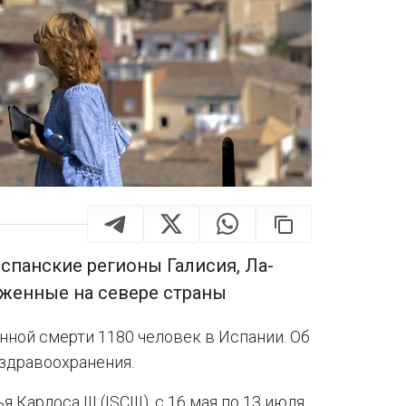
спанские регионы Галисия, Ла-
оженные на севере страны
ной смерти 1180 человек в Испании. Об
здравоохранения.
арлоса III (ISCIII), с 16 мая по 13 июля