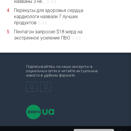
названы 3 не...
5.0
4
Перекусы для здоровья сердца:
кардиологи назвали 7 лучших
продуктов
5.0
5
Пентагон запросил $18 млрд на
экстренное усиление ПВО
5.0
Подписывайтесь на наши аккаунты в
социальных сетях и читайте актуальные
новости в удобном формате.