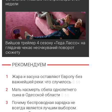
недели
Вийшов трейлер 4 сезону «Теда Лассо»: на
глядачів чекає неочікуваний поворот
сюжету
РЕКОМЕНДУЕМ
1
Жара и засуха оставляют Европу без
важнейшей реки: что случилось
5.0
2
Мать насмерть сбила однолетнего
сына в Одесской области
5.0
3
Почему беспроводная зарядка не
всегда является лучшим выбором: