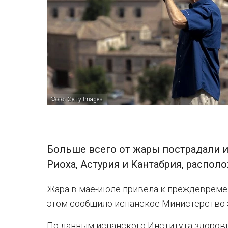
Фото: Getty Images
Больше всего от жары пострадали и
Риоха, Астурия и Кантабрия, распол
Жара в мае-июле привела к преждевремен
этом сообщило испанское Министерство 
По данным испанского Института здоровья К