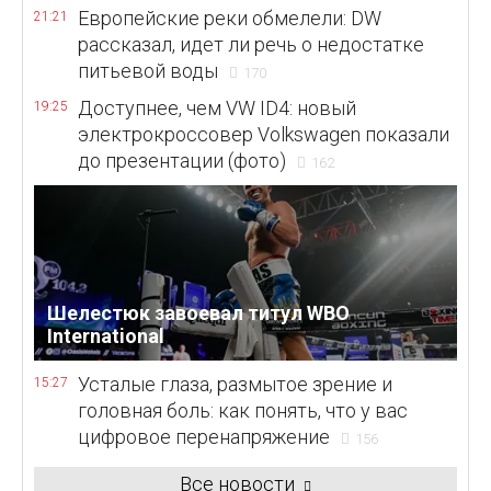
Европейские реки обмелели: DW
21:21
рассказал, идет ли речь о недостатке
питьевой воды
170
Доступнее, чем VW ID4: новый
19:25
электрокроссовер Volkswagen показали
до презентации (фото)
162
Шелестюк завоевал титул WBO
International
Усталые глаза, размытое зрение и
15:27
головная боль: как понять, что у вас
цифровое перенапряжение
156
Все новости