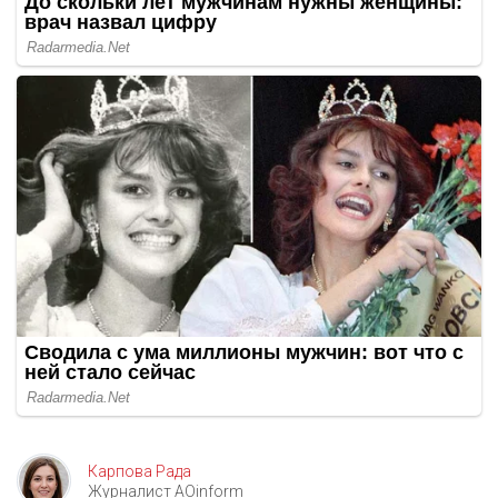
Карпова Рада
Журналист AOinform