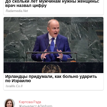
Карпова Рада
Журналист AOinform