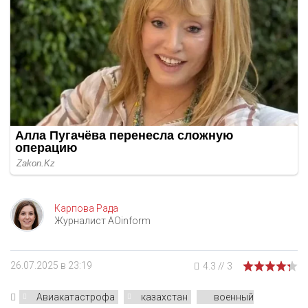
Карпова Рада
Журналист AOinform
26.07.2025 в 23:19
4.3
//
3
Авиакатастрофа
казахстан
военный