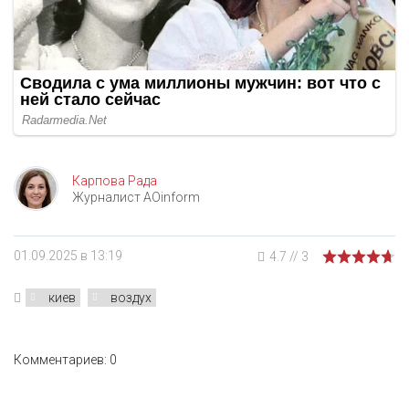
Карпова Рада
Журналист AOinform
01.09.2025 в 13:19
4.7
//
3
киев
воздух
Комментариев: 0