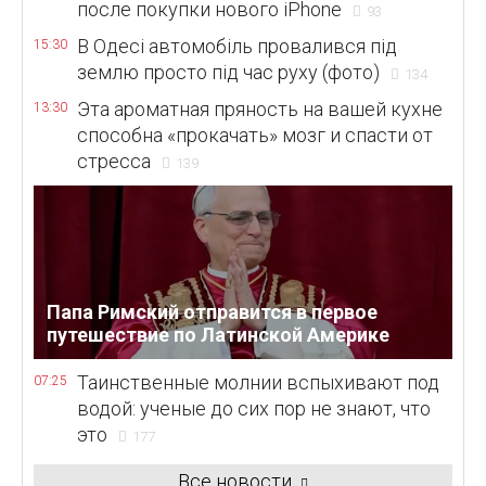
после покупки нового iPhone
93
В Одесі автомобіль провалився під
15:30
землю просто під час руху (фото)
134
Эта ароматная пряность на вашей кухне
13:30
способна «прокачать» мозг и спасти от
стресса
139
Папа Римский отправится в первое
путешествие по Латинской Америке
Таинственные молнии вспыхивают под
07:25
водой: ученые до сих пор не знают, что
это
177
Все новости