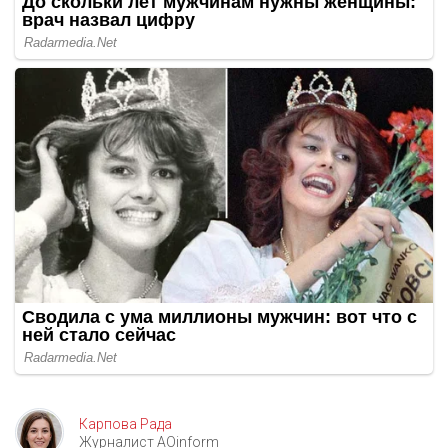
Карпова Рада
Журналист AOinform