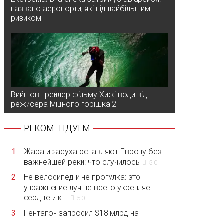
названо аеропорти, які під найбільшим
ризиком
Вийшов трейлер фільму Хижі води від
режисера Міцного горішка 2
РЕКОМЕНДУЕМ
1
Жара и засуха оставляют Европу без
важнейшей реки: что случилось
5.0
2
Не велосипед и не прогулка: это
упражнение лучше всего укрепляет
сердце и к...
5.0
3
Пентагон запросил $18 млрд на