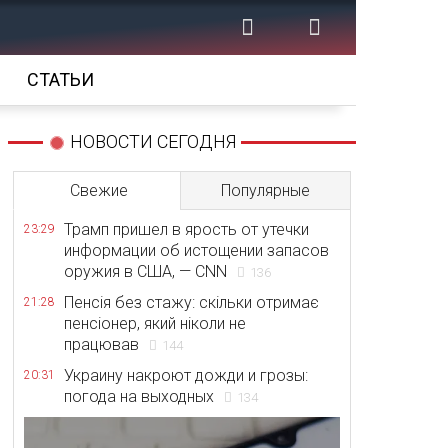
СТАТЬИ
НОВОСТИ СЕГОДНЯ
Свежие
Популярные
Трамп пришел в ярость от утечки
23:29
информации об истощении запасов
оружия в США, — CNN
136
Пенсія без стажу: скільки отримає
21:28
пенсіонер, який ніколи не
працював
144
Украину накроют дожди и грозы:
20:31
погода на выходных
134