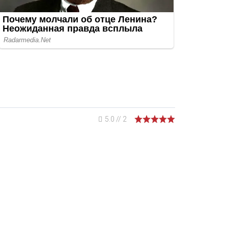
5.0
//
2