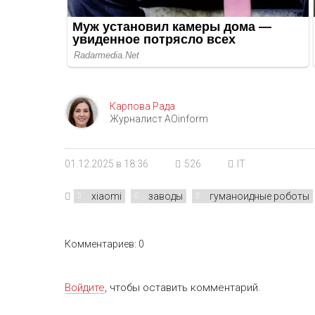
Карпова Рада
Журналист AOinform
01.12.2025 в 18:36
526
IT
xiaomi
заводы
гуманоидные роботы
Комментариев: 0
Войдите
, чтобы оставить комментарий.