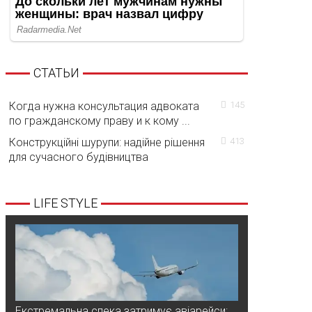
СТАТЬИ
Когда нужна консультация адвоката
145
по гражданскому праву и к кому ...
Конструкційні шурупи: надійне рішення
413
для сучасного будівництва
LIFE STYLE
Екстремальна спека затримує авіарейси: