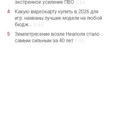
экстренное усиление ПВО
5.0
4
Какую видеокарту купить в 2026 для
игр: названы лучшие модели на любой
бюдж...
5.0
5
Землетрясение возле Неаполя стало
самым сильным за 40 лет
5.0