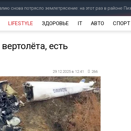
алию снова потрясло землетрясение: на этот раз в районе Пи
LIFESTYLE
ЗДОРОВЬЕ
IT
АВТО
СПОРТ
вертолёта, есть
29.12.2025 в 12:41
266