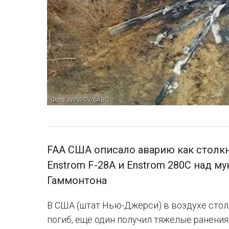
Фото: WPVI-TV/6ABC
FAA США описало аварию как столкн
Enstrom F-28A и Enstrom 280C над 
Гаммонтона
В США (штат Нью-Джерси) в воздухе стол
погиб, еще один получил тяжелые ранения.