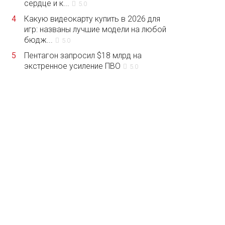
сердце и к...
5.0
4
Какую видеокарту купить в 2026 для
игр: названы лучшие модели на любой
бюдж...
5.0
5
Пентагон запросил $18 млрд на
экстренное усиление ПВО
5.0