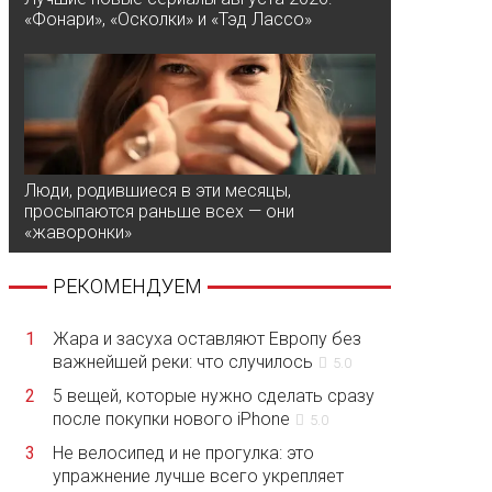
«Фонари», «Осколки» и «Тэд Лассо»
Люди, родившиеся в эти месяцы,
просыпаются раньше всех — они
«жаворонки»
РЕКОМЕНДУЕМ
1
Жара и засуха оставляют Европу без
важнейшей реки: что случилось
5.0
2
5 вещей, которые нужно сделать сразу
после покупки нового iPhone
5.0
3
Не велосипед и не прогулка: это
упражнение лучше всего укрепляет