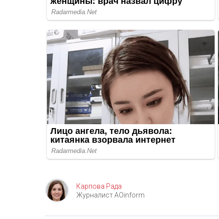
Карпова Рада
Журналист AOinform