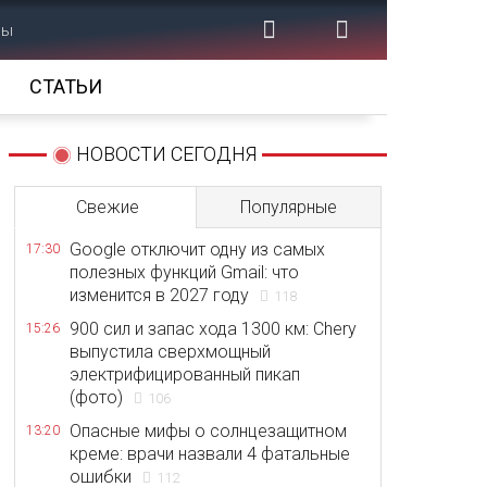
зы
СТАТЬИ
НОВОСТИ СЕГОДНЯ
Свежие
Популярные
Google отключит одну из самых
17:30
полезных функций Gmail: что
изменится в 2027 году
118
900 сил и запас хода 1300 км: Chery
15:26
выпустила сверхмощный
электрифицированный пикап
(фото)
106
Опасные мифы о солнцезащитном
13:20
креме: врачи назвали 4 фатальные
ошибки
112