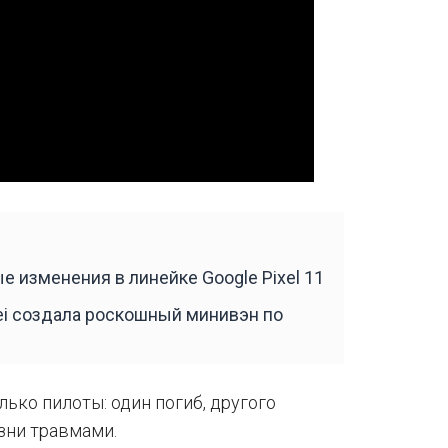
е изменения в линейке Google Pixel 11
i создала роскошный минивэн по
лько пилоты: один погиб, другого
зни травмами.