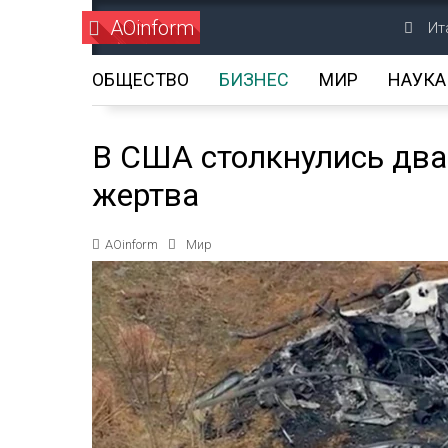
AOinform
Ит
ОБЩЕСТВО
БИЗНЕС
МИР
НАУКА
В США столкнулись два 
жертва
AOinform
Мир