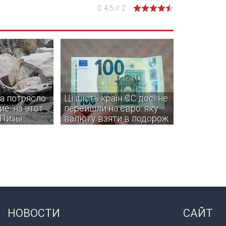
4.5
//
2
а потрясло
Ці шість країн ЄС досі не
е: на этот
перейшли на євро: яку
 Пизы
валюту взяти в подорож
овали жители
Деякі з цих країн навіть не
инций, однако
планують вступати в єврозону.
информации о
и разрушениях
НОВОСТИ
САЙТ