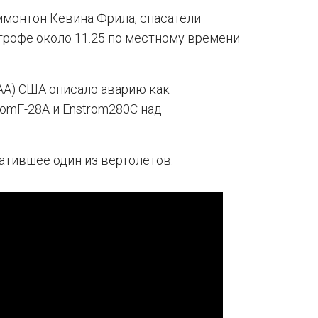
ммонтон Кевина Фрила, спасатели
трофе около 11.25 по местному времени
AA) США описало аварию как
omF-28A и Enstrom280C над
атившее один из вертолетов.