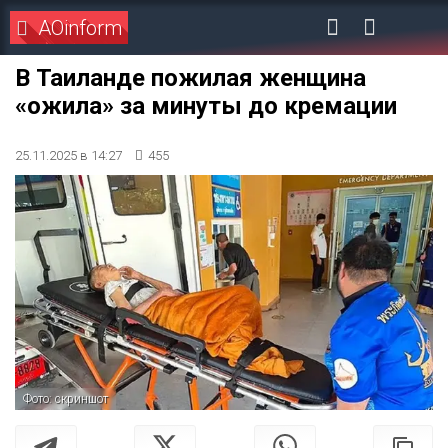
AOinform
В Таиланде пожилая женщина
«ожила» за минуты до кремации
25.11.2025 в 14:27
455
Фото: скриншот