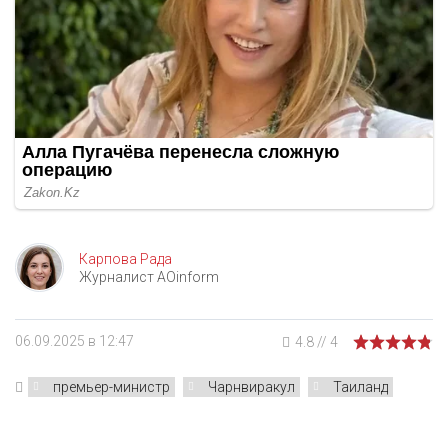
Карпова Рада
Журналист AOinform
06.09.2025 в 12:47
4.8
//
4
премьер-министр
Чарнвиракул
Таиланд